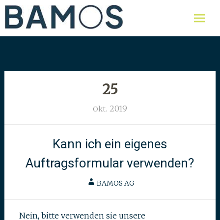
Skip
Labor für Lebensmittel,
Bamos AG
Umweltproben und Wasser
to
content
25
2019
Okt.
Kann ich ein eigenes
Auftragsformular verwenden?
BAMOS AG
Nein, bitte verwenden sie unsere