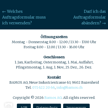
Post
←
Welches
Darf ich das
Auftragsformular muss
Auftragsformular
navigation
ich verwenden?
abändern?
→
Öffnungszeiten
Montag - Donnerstag 8.00 - 12.00 / 13.30 - 17.00 Uhr
Freitag 8.00 - 12.00 / 13.30 - 16.00 Uhr
Geschlossen
1. Jan, Karfreitag, Ostermontag, 1. Mai, Auffahrt,
Pfingstmontag, 1. Aug, 1. Nov., 25. Dez., 26. Dez.
Kontakt
BAMOS AG, Neue Industriestrasse 63, 9602 Bazenheid
Tel.
071 622 20 66
,
info@bamos.ch
Copyright © 2026
Bamos AG
. All rights reserved.
AGB
Datenschutz
Impressum