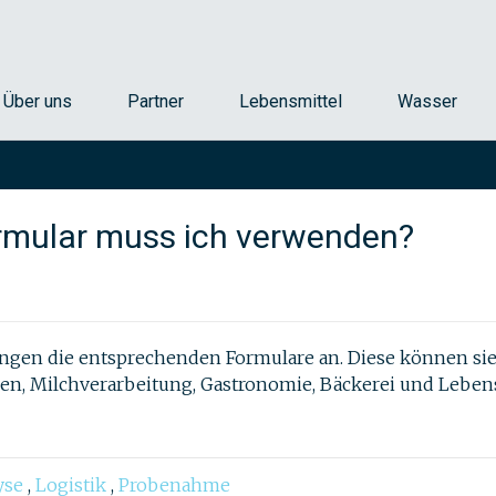
ttel, Umweltproben und Wasser
 AG
Über uns
Partner
Lebensmittel
Wasser
rmular muss ich verwenden?
ngen die entsprechenden Formulare an. Diese können sie 
en, Milchverarbeitung, Gastronomie, Bäckerei und Lebens
yse
,
Logistik
,
Probenahme