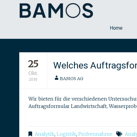
Labor für Lebensmi
Bamos
Home
Skip
to
content
25
Welches Auftragsfo
Okt.
BAMOS AG
2019
Wir bieten für die verschiedenen Untersuchu
Auftragsformular Landwirtschaft, Wasserprob
Analytik
,
Logistik
,
Probennahme
Anal