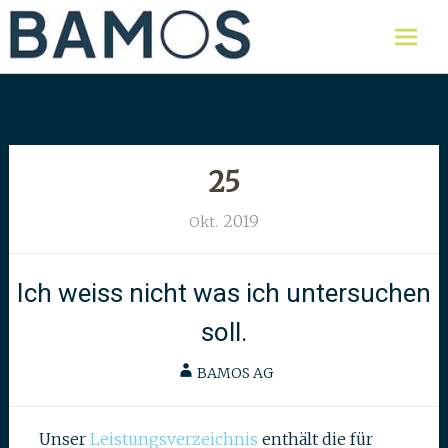
Skip
Labor für Lebensmittel,
Bamos AG
Umweltproben und Wasser
to
content
25
2019
Okt.
Ich weiss nicht was ich untersuchen
soll.
BAMOS AG
Unser
Leistungsverzeichnis
enthält die für