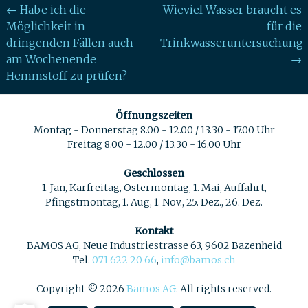
Post
←
Habe ich die
Wieviel Wasser braucht es
Möglichkeit in
für die
navigation
dringenden Fällen auch
Trinkwasseruntersuchung?
am Wochenende
→
Hemmstoff zu prüfen?
Öffnungszeiten
Montag - Donnerstag 8.00 - 12.00 / 13.30 - 17.00 Uhr
Freitag 8.00 - 12.00 / 13.30 - 16.00 Uhr
Geschlossen
1. Jan, Karfreitag, Ostermontag, 1. Mai, Auffahrt,
Pfingstmontag, 1. Aug, 1. Nov., 25. Dez., 26. Dez.
Kontakt
BAMOS AG, Neue Industriestrasse 63, 9602 Bazenheid
Tel.
071 622 20 66
,
info@bamos.ch
Copyright © 2026
Bamos AG
. All rights reserved.