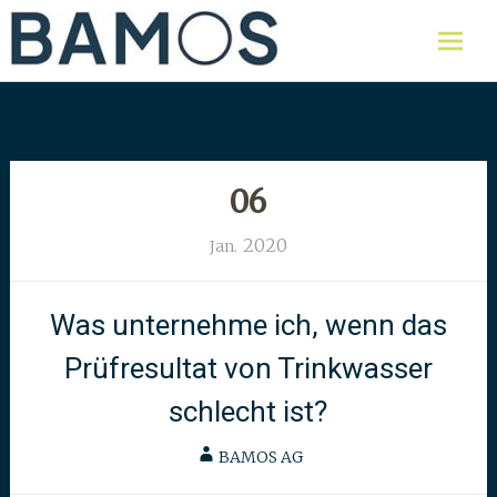
Skip
Labor für Lebensmittel,
Bamos AG
Umweltproben und Wasser
to
content
06
2020
Jan.
Was unternehme ich, wenn das
Prüfresultat von Trinkwasser
schlecht ist?
BAMOS AG