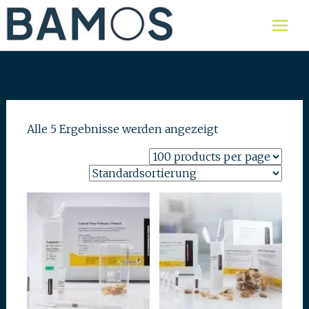
Skip
Labor für Lebensmittel,
Bamos AG
Umweltproben und Wasser
to
content
Alle 5 Ergebnisse werden angezeigt