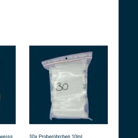
/weiss
30x Proberöhrchen 10ml