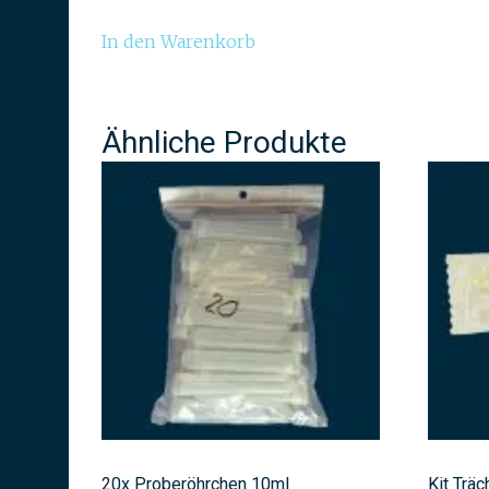
In den Warenkorb
Ähnliche Produkte
20x Proberöhrchen 10ml
Kit Träc