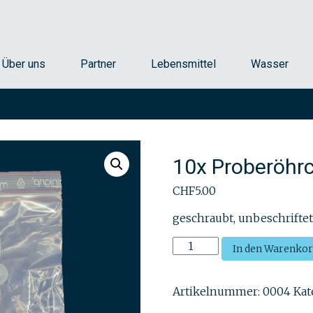
ttel, Umweltproben und Wasser
 AG
Über uns
Partner
Lebensmittel
Wasser
10x Proberöhr
CHF
5.00
geschraubt, unbeschrifte
10x
In den Warenko
Proberöhrchen
10ml
Artikelnummer:
0004
Kat
Menge