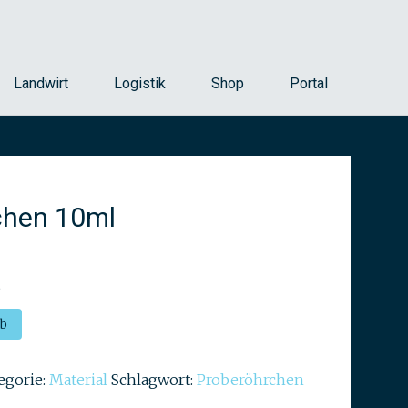
Landwirt
Logistik
Shop
Portal
chen 10ml
t
rb
egorie:
Material
Schlagwort:
Proberöhrchen