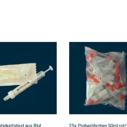
htigkeitstest aus Blut
25x Proberöhrchen 50ml rot