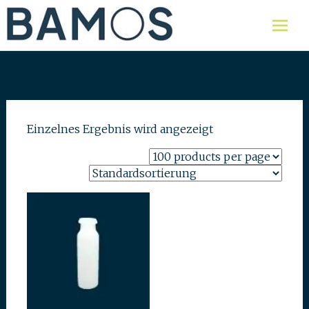
Skip
Labor für Lebensmittel,
Bamos AG
Umweltproben und Wasser
to
content
Einzelnes Ergebnis wird angezeigt