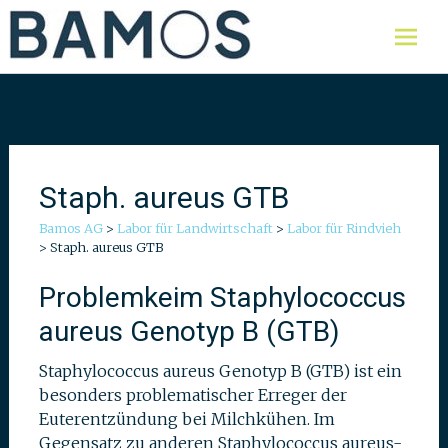
Skip
Labor für Lebensmittel,
Bamos AG
Umweltproben und Wasser
to
content
Staph. aureus GTB
Bamos AG
>
Labor für Landwirtschaft
>
Labor für Rindvieh
>
Staph. aureus GTB
Problemkeim Staphylococcus
aureus Genotyp B (GTB)
Staphylococcus aureus Genotyp B (GTB) ist ein
besonders problematischer Erreger der
Euterentzündung bei Milchkühen. Im
Gegensatz zu anderen Staphylococcus aureus-