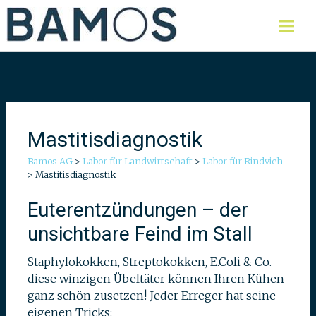
Skip
Labor für Lebensmittel,
Bamos AG
Umweltproben und Wasser
to
content
Mastitisdiagnostik
Bamos AG
>
Labor für Landwirtschaft
>
Labor für Rindvieh
>
Mastitisdiagnostik
Euterentzündungen – der
unsichtbare Feind im Stall
Staphylokokken, Streptokokken, E.Coli & Co. –
diese winzigen Übeltäter können Ihren Kühen
ganz schön zusetzen! Jeder Erreger hat seine
eigenen Tricks: